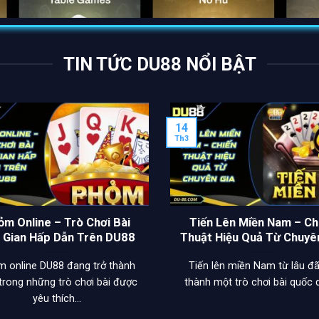
TIN TỨC DU88 NỔI BẬT
DU88 trở thành tâm điểm chú ý trong thời gian gần đây
14
Th3
c quyền tại DU88
u đáng tin cậy, cung cấp cho người chơi một bộ sưu tập trò chơi 
rí của khách hàng. Với giao diện thân thiện cùng với chất lượng d
ỏm Online – Trò Chơi Bài
Tiến Lên Miền Nam – Ch
 Gian Hấp Dẫn Trên DU88
Thuật Hiệu Quả Từ Chuyê
 online DU88 đang trở thành
Tiến lên miền Nam từ lâu đã
trong những trò chơi bài được
thành một trò chơi bài quốc d
ề đội bóng, giải đấu cùng những cầu thủ nổi bật. Nhờ vào dữ liệu 
yêu thích...
ợc một cách thông minh hơn. Ngoài ra sảnh còn có đội ngũ chu