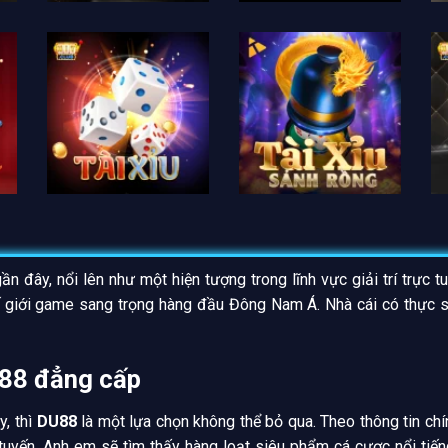
gần đây, nổi lên như một hiện tượng trong lĩnh vực giải trí trự
ế giới game sang trọng hàng đầu Đông Nam Á. Nhà cái có thực sự
U88 đẳng cấp
y, thì
DU88
là một lựa chọn không thể bỏ qua. Theo thông tin chí
 tuyến. Anh em sẽ tìm thấy hàng loạt siêu phẩm cá cược nổi tiếng