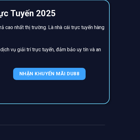
rực Tuyến 2025
rả cao nhất thị trường. Là nhà cái trực tuyến hàng
h vụ giải trí trực tuyến, đảm bảo uy tín và an
NHẬN KHUYẾN MÃI DU88