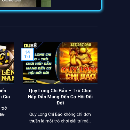
14
Th3
phong phú. Từ những trò chơi cổ điển đến các tựa
ịch vụ xuất sắc, đây thực sự là điểm đến lý tưởng
iến
Quy Long Chi Bảo – Trò Chơi
n Gia
Hấp Dẫn Mang Đến Cơ Hội Đổi
Đời
 trở
Quy Long Chi Bảo không chỉ đơn
ân...
chính xác người hâm mộ dễ dàng theo dõi tình hình
thuần là một trò chơi giải trí mà...
yên gia cá độ hàng đầu luôn sẵn sàng hỗ trợ mọi