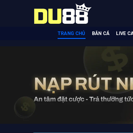
Skip
to
content
TRANG CHỦ
BẮN CÁ
LIVE C