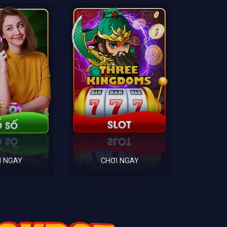
I NGAY
CHƠI NGAY