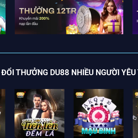
ĐỔI THƯỞNG DU88 NHIỀU NGƯỜI YÊU