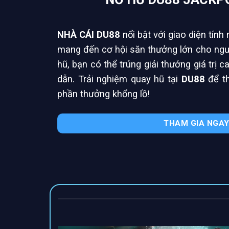
NHÀ CÁI DU88
nổi bật với giao diện tính
mang đến cơ hội săn thưởng lớn cho ngườ
hũ, bạn có thể trúng giải thưởng giá trị c
dẫn. Trải nghiệm quay hũ tại
DU88
để t
phần thưởng khổng lồ!
THAM GIA NGA