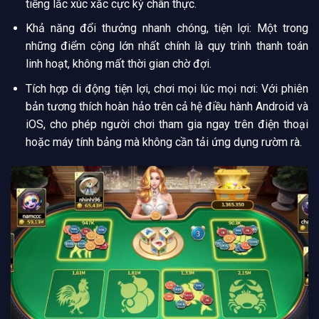
tiếng lắc xúc xắc cực kỳ chân thực.
Khả năng đổi thưởng nhanh chóng, tiện lợi: Một trong
những điểm cộng lớn nhất chính là quy trình thanh toán
linh hoạt, không mất thời gian chờ đợi.
Tích hợp di động tiện lợi, chơi mọi lúc mọi nơi: Với phiên
bản tương thích hoàn hảo trên cả hệ điều hành Android và
iOS, cho phép người chơi tham gia ngay trên điện thoại
hoặc máy tính bảng mà không cần tải ứng dụng rườm rà.