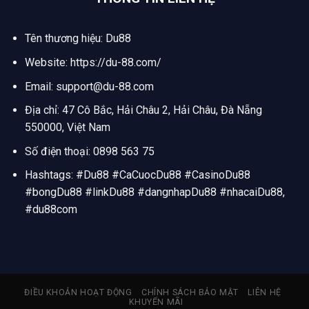
Tên thương hiệu: Du88
Website: https://du-88.com/
Email:
support@du-88.com
Địa chỉ: 47 Cô Bắc, Hải Châu 2, Hải Châu, Đà Nẵng
550000, Việt Nam
Số điện thoại: 0898 563 75
Hashtags: #Du88 #CaCuocDu88 #CasinoDu88
#bongDu88 #linkDu88 #dangnhapDu88 #nhacaiDu88,
#du88com
ĐIỀU KHOẢN HOẠT ĐỘNG
CHÍNH SÁCH BẢO MẬT
LIÊN HỆ
KHUYẾN MÃI