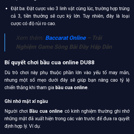
Đặt ba: Đặt cược vào 3 linh vật cùng lúc, trường hợp trúng
cả 3, tiền thưởng sẽ cực kỳ lớn. Tuy nhiên, đây là loại
cược có độ rủi ro cao.
Xem thêm:
Baccarat Online
– Trải
Nghiệm Game Sòng Bài Đầy Hấp Dẫn
Bí quyết chơi bầu cua online DU88
Dù trò chơi này phụ thuộc phần lớn vào yếu tố may mắn,
nhưng một số mẹo dưới đây sẽ giúp bạn nâng cao tỷ lệ
chiến thắng khi tham gia
bầu cua online
.
Ghi nhớ mặt xí ngầu
Người chơi
Bầu cua online
có kinh nghiệm thường ghi nhớ
những mặt đã xuất hiện trong các ván trước để đưa ra quyết
định hợp lý. Ví dụ: