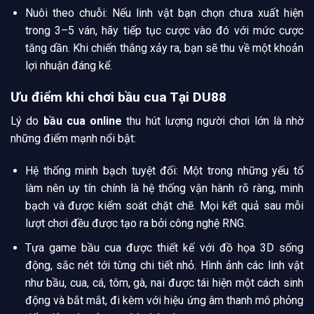
Nuôi theo chuỗi: Nếu linh vật bạn chọn chưa xuất hiện
trong 3–5 ván, hãy tiếp tục cược vào đó với mức cược
tăng dần. Khi chiến thắng xảy ra, bạn sẽ thu về một khoản
lợi nhuận đáng kể.
Ưu điểm khi chơi bầu cua Tại DU88
Lý do
bầu cua online
thu hút lượng người chơi lớn là nhờ
những điểm mạnh nổi bật:
Hệ thống minh bạch tuyệt đối: Một trong những yếu tố
làm nên uy tín chính là hệ thống vận hành rõ ràng, minh
bạch và được kiểm soát chặt chẽ. Mọi kết quả sau mỗi
lượt chơi đều được tạo ra bởi công nghệ RNG.
Tựa game bầu cua được thiết kế với đồ họa 3D sống
động, sắc nét tới từng chi tiết nhỏ. Hình ảnh các linh vật
như bầu, cua, cá, tôm, gà, nai được tái hiện một cách sinh
động và bắt mắt, đi kèm với hiệu ứng âm thanh mô phỏng