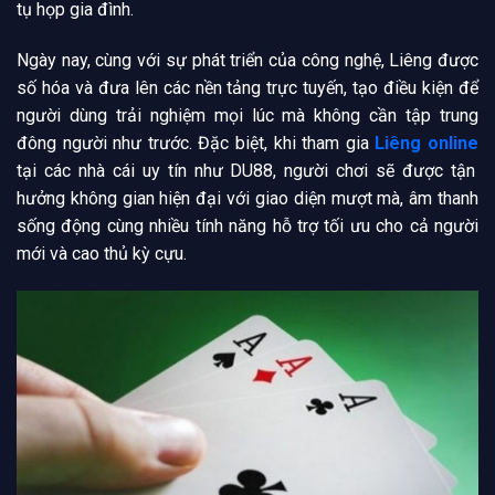
tụ họp gia đình.
Ngày nay, cùng với sự phát triển của công nghệ, Liêng được
số hóa và đưa lên các nền tảng trực tuyến, tạo điều kiện để
người dùng trải nghiệm mọi lúc mà không cần tập trung
đông người như trước. Đặc biệt, khi tham gia
Liêng online
tại các nhà cái uy tín như DU88, người chơi sẽ được tận
hưởng không gian hiện đại với giao diện mượt mà, âm thanh
sống động cùng nhiều tính năng hỗ trợ tối ưu cho cả người
mới và cao thủ kỳ cựu.