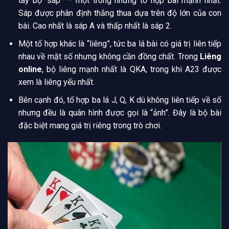
tay bộ “sáp” – một trong những tổ hợp bài mạnh nhất.
Sáp được phân định thắng thua dựa trên độ lớn của con
bài. Cao nhất là sáp A và thấp nhất là sáp 2.
Một tổ hợp khác là “liêng”, tức ba lá bài có giá trị liên tiếp
nhau về mặt số nhưng không cần đồng chất. Trong
Liêng
online
, bộ liêng mạnh nhất là QKA, trong khi A23 được
xem là liêng yếu nhất.
Bên cạnh đó, tổ hợp ba lá J, Q, K dù không liên tiếp về số
nhưng đều là quân hình được gọi là “ảnh”. Đây là bộ bài
đặc biệt mang giá trị riêng trong trò chơi.