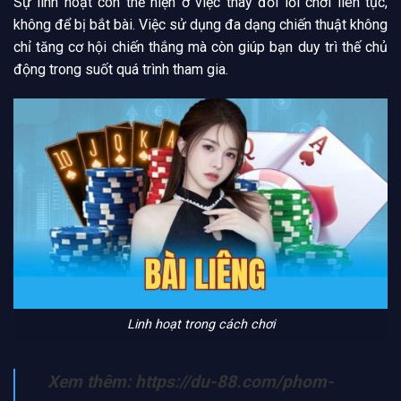
Sự linh hoạt còn thể hiện ở việc thay đổi lối chơi liên tục,
không để bị bắt bài. Việc sử dụng đa dạng chiến thuật không
chỉ tăng cơ hội chiến thắng mà còn giúp bạn duy trì thế chủ
động trong suốt quá trình tham gia.
Linh hoạt trong cách chơi
Xem thêm: https://du-88.com/phom-