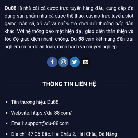
Du88
là nhà cái cá cược trực tuyến hàng đầu, cung cấp đa
dạng sản phẩm như cá cược thể thao, casino trực tuyến, slot
game, bắn cá, xổ số và nhiều trò chơi đổi thưởng hấp dẫn
khác. Với hệ thống bảo mật hiện đại, giao diện thân thiện và
tốc độ giao dịch nhanh chóng,
Du 88
cam kết mang đến trải
nghiệm cá cược an toàn, minh bạch và chuyên nghiệp.
THÔNG TIN LIÊN HỆ
Tên thương hiệu: Du88
Website: https://du-88.com/
Email:
support@du-88.com
Địa chỉ: 47 Cô Bắc, Hải Châu 2, Hải Châu, Đà Nẵng