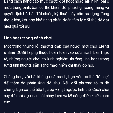
Bằng cách nâng cao mức cược đột ngột hoặc all-in khi bài ở
mức trung bình, bạn có thể khiến đối phương hoang mang và
quyết định bỏ bài. Tất nhiên, kỹ thuật này cần sử dụng đúng
thời điểm, kết hợp khả năng phán đoán tâm lý đối thủ để đạt
hiệu quả tối ưu.
Linh hoạt trong cách chơi
Một trong những lỗi thường gặp của người mới chơi
Liêng
online
DU88 là phụ thuộc hoàn toàn vào sức mạnh bài. Thực
tế, những người chơi có kinh nghiệm thường linh hoạt trong
từng tình huống, sẵn sàng mạo hiểm khi thấy cơ hội.
Chẳng hạn, với bài không quá mạnh, bạn vẫn có thể “tố nhẹ”
để thăm dò phản ứng đối thủ. Nếu đối phương tỏ ra dè
chừng, bạn có thể tiếp tục ép và lật ngược tình thế. Cách chơi
này đòi hỏi sự quan sát nhạy bén và kỹ năng điều khiển cảm
xúc.