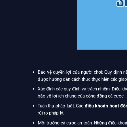
Bảo vệ quyền lợi của người chơi: Quy định n
được hướng dẫn cách thức thực hiện các giao 
Xác định các quy định và trách nhiệm: Điều kh
bảo vệ lợi ích chung của cộng đồng cá cược.
Tuân thủ pháp luật: Các
điều khoản hoạt độ
rủi ro pháp lý.
Môi trường cá cược an toàn: Những điều khoản