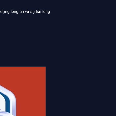
dựng lòng tin và sự hài lòng.