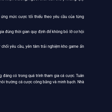
p ứng mức cược tối thiểu theo yêu cầu của từng
ia đúng thời gian quy định để không bỏ lỡ cơ hội
 chối yêu cầu, yên tâm trải nghiệm kho game ấn
g đáng có trong quá trình tham gia cá cược. Tuân
 môi trường cá cược công bằng và minh bạch. Nhà