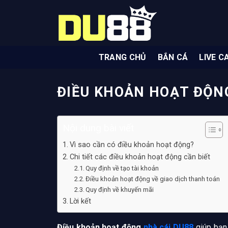
Skip
to
content
TRANG CHỦ
BẮN CÁ
LIVE C
ĐIỀU KHOẢN HOẠT ĐỘNG
Nội dung bài viết
Vì sao cần có điều khoản hoạt động?
Chi tiết các điều khoản hoạt động cần biết
Quy định về tạo tài khoản
Điều khoản hoạt động về giao dịch thanh toán
Quy định về khuyến mãi
Lời kết
Điều khoản hoạt động
nhà cái DU88
giúp bạn 