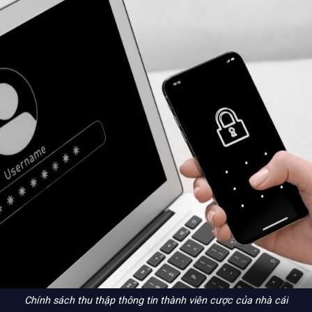
Chính sách thu thập thông tin thành viên cược của nhà cái