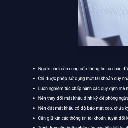
Người chơi cần cung cấp thông tin cá nhân đầ
Chỉ được phép sử dụng một tài khoản duy nhất 
Luôn nghiêm túc chấp hành các quy định mà n
Nên thay đổi mật khẩu định kỳ để phòng ngừa r
Nên đặt mật khẩu có độ bảo mật cao, chứa ký
Cần giữ kín các thông tin tài khoản, tuyệt đối
Tránh truy cập hoặc nhấn vào các liên kết lạ,