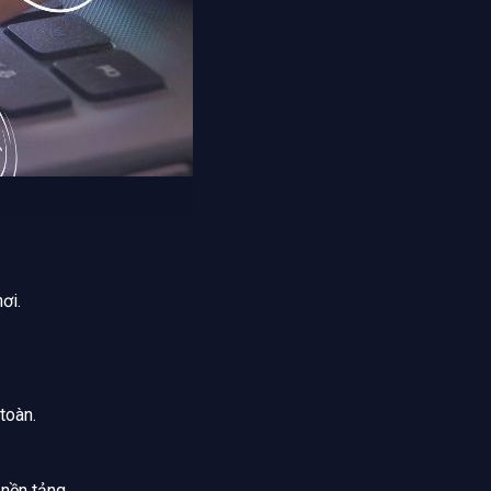
ơi.
toàn.
 nền tảng.