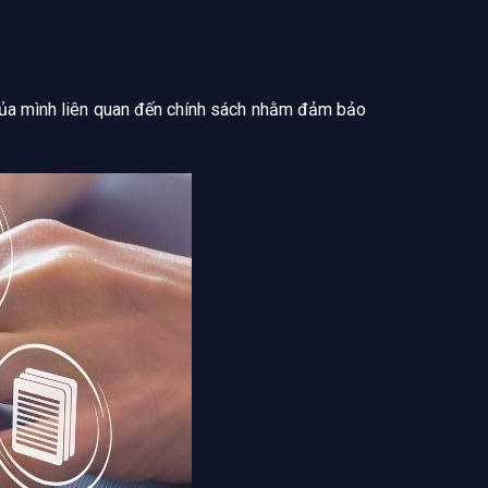
 của mình liên quan đến chính sách nhằm đảm bảo