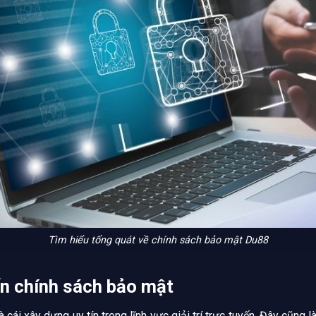
Tìm hiểu tổng quát về chính sách bảo mật Du88
ến chính sách bảo mật
à cái xây dựng uy tín trong lĩnh vực giải trí trực tuyến. Đây cũng