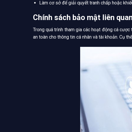
Làm cơ sở để giải quyết tranh chấp hoặc khiếu
Chính sách bảo mật liên qua
Trong quá trình tham gia các hoạt động cá cược
an toàn cho thông tin cá nhân và tài khoản. Cụ thể