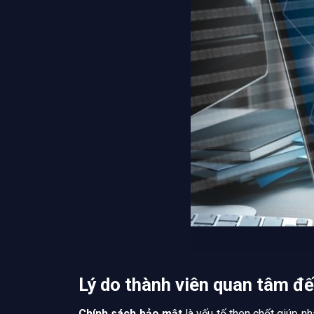
Lý do thành viên quan tâm đ
Chính sách bảo mật
là yếu tố then chốt giúp nh