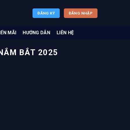
ĐĂNG KÝ
ĐĂNG NHẬP
ẾN MÃI
HƯỚNG DẪN
LIÊN HỆ
 NẮM BẮT 2025