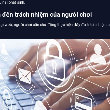
 nại phát sinh.
n đến trách nhiệm của người chơi
 tại web, người chơi cần chủ động thực hiện đầy đủ trách nhiệm
: