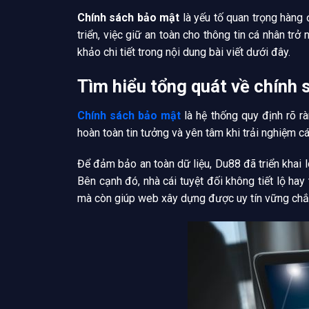
Chính sách bảo mật
là yếu tố quan trọng hàng 
triển, việc giữ an toàn cho thông tin cá nhân trở
khảo chi tiết trong nội dung bài viết dưới đây.
Tìm hiểu tổng quát về chính
Chính sách bảo mật
là hệ thống quy định rõ r
hoàn toàn tin tưởng và yên tâm khi trải nghiệm các
Để đảm bảo an toàn dữ liệu, Du88 đã triển khai l
Bên cạnh đó, nhà cái tuyệt đối không tiết lộ ha
mà còn giúp web xây dựng được uy tín vững chắc 