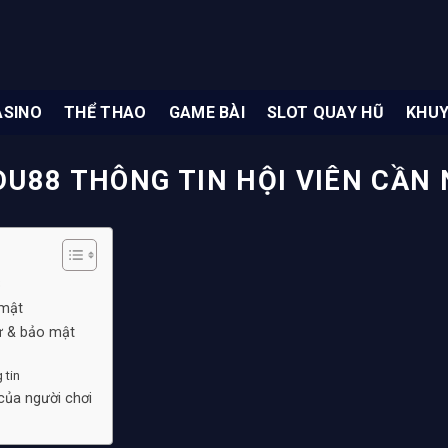
ASINO
THỂ THAO
GAME BÀI
SLOT QUAY HŨ
KHUY
U88 THÔNG TIN HỘI VIÊN CẦN
8
 mật
tư & bảo mật
 tin
của người chơi