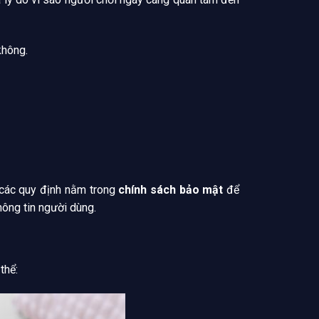
không.
ủ các quy định nằm trong
chính sách bảo mật
để
hông tin người dùng.
thể: