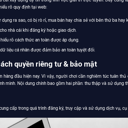
hiểu rõ quy định tại web:
dụng ra sao, có bị rò rỉ, mua bán hay chia sẻ với bên thứ ba hay 
ho nhà cái khi đăng ký hoặc giao dịch.
 hiểu rõ cách thức an toàn được áp dụng.
 dữ liệu cá nhân được đảm bảo an toàn tuyệt đối.
sách quyền riêng tư & bảo mật
ín hàng đầu hiện nay. Vì vậy, người chơi cần nghiêm túc tuân th
hính mình. Nội dung chính bao gồm hai phần: thu thập và sử dụng t
cung cấp trong quá trình đăng ký, truy cập và sử dụng dịch vụ, cụ 