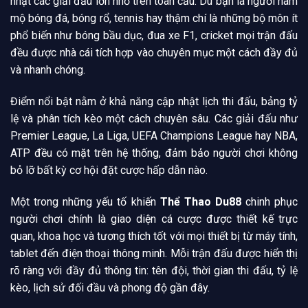
nhật các giải đấu lớn nhỏ trên toàn cầu. Dù bạn là người hâm
mộ bóng đá, bóng rổ, tennis hay thậm chí là những bộ môn ít
phổ biến như bóng bầu dục, đua xe F1, cricket mọi trận đấu
đều được nhà cái tích hợp vào chuyên mục một cách đầy đủ
và nhanh chóng.
Điểm nổi bật nằm ở khả năng cập nhật lịch thi đấu, bảng tỷ
lệ và phân tích kèo một cách chuyên sâu. Các giải đấu như
Premier League, La Liga, UEFA Champions League hay NBA,
ATP đều có mặt trên hệ thống, đảm bảo người chơi không
bỏ lỡ bất kỳ cơ hội đặt cược hấp dẫn nào.
Một trong những yếu tố khiến
Thể Thao Du88
chinh phục
người chơi chính là giao diện cá cược được thiết kế trực
quan, khoa học và tương thích tốt với mọi thiết bị từ máy tính,
tablet đến điện thoại thông minh. Mỗi trận đấu được hiển thị
rõ ràng với đầy đủ thông tin: tên đội, thời gian thi đấu, tỷ lệ
kèo, lịch sử đối đầu và phong độ gần đây.