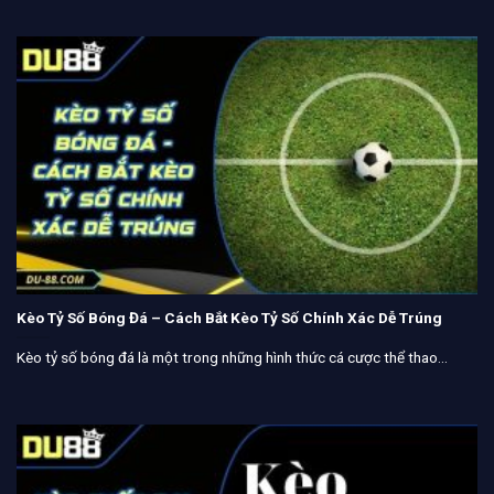
Kèo Tỷ Số Bóng Đá – Cách Bắt Kèo Tỷ Số Chính Xác Dễ Trúng
Kèo tỷ số bóng đá là một trong những hình thức cá cược thể thao...