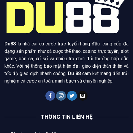
Du88
là nhà cái cá cược trực tuyến hàng đầu, cung cấp đa
dạng sản phẩm như cá cược thể thao, casino trực tuyến, slot
game, bắn cá, xổ số và nhiều trò chơi đổi thưởng hấp dẫn
khác. Với hệ thống bảo mật hiện đại, giao diện thân thiện và
tốc độ giao dịch nhanh chóng,
Du 88
cam kết mang đến trải
nghiệm cá cược an toàn, minh bạch và chuyên nghiệp.
THÔNG TIN LIÊN HỆ