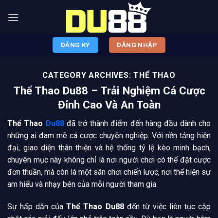
Skip
to
content
ĐĂNG KÝ
ĐĂNG NHẬP
CATEGORY ARCHIVES:
THỂ THAO
Thể Thao Du88 – Trải Nghiệm Cá Cược
Đỉnh Cao Và An Toàn
Thể Thao
Du88
đã trở thành điểm đến hàng đầu dành cho
những ai đam mê cá cược chuyên nghiệp. Với nền tảng hiện
đại, giao diện thân thiện và hệ thống tỷ lệ kèo minh bạch,
chuyên mục này không chỉ là nơi người chơi có thể đặt cược
đơn thuần, mà còn là một sân chơi chiến lược, nơi thể hiện sự
am hiểu và nhạy bén của mỗi người tham gia.
Sự hấp dẫn của
Thể Thao Du88
đến từ việc liên tục cập