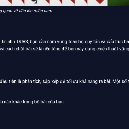
g quan về tiến lên miền nam
y tín như DU88, bạn cần nắm vững toàn bộ quy tắc và cấu trúc bài
, và cách chặt bài sẽ là nền tảng để bạn xây dựng chiến thuật vững
ầu tiên là phân tích, sắp xếp để tối ưu khả năng ra bài. Một số 
lá nào khác trong bộ bài của bạn.