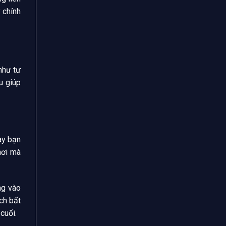
 chính
như tư
u giúp
ay bạn
nơi mà
ng vào
ch bất
cuối.