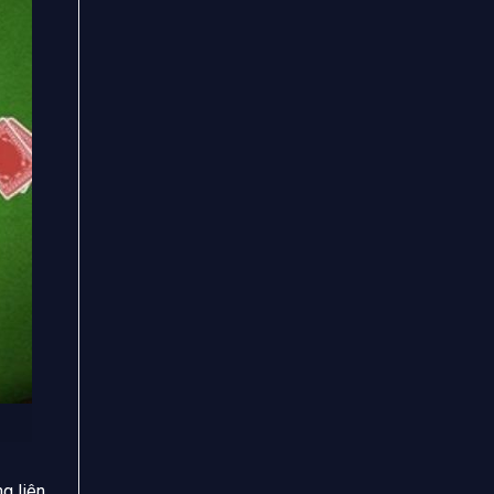
g liên