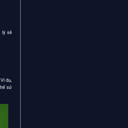
 lý sẽ
Ví dụ,
thể sử