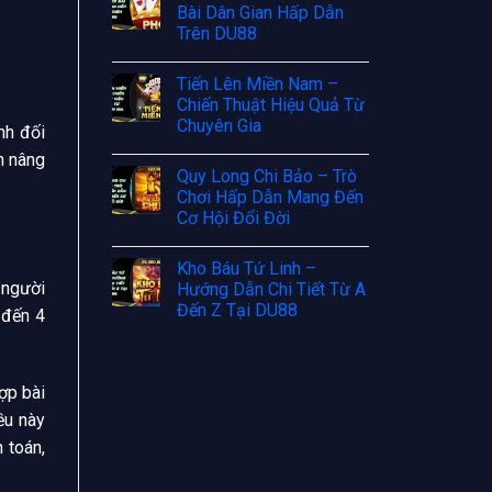
Bài Dân Gian Hấp Dẫn
Trên DU88
Tiến Lên Miền Nam –
Chiến Thuật Hiệu Quả Từ
Chuyên Gia
nh đối
n nâng
Quy Long Chi Bảo – Trò
Chơi Hấp Dẫn Mang Đến
Cơ Hội Đổi Đời
Kho Báu Tứ Linh –
 người
Hướng Dẫn Chi Tiết Từ A
Đến Z Tại DU88
 đến 4
ợp bài
ều này
 toán,