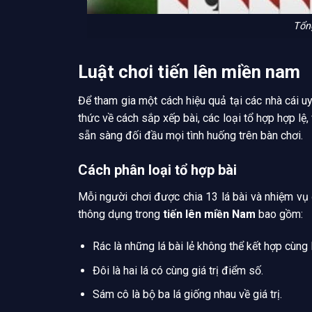
Tổn
Luật chơi tiến lên miền nam
Để tham gia một cách hiệu quả tại các nhà cái u
thức về cách sắp xếp bài, các loại tổ hợp hợp lệ
sẵn sàng đối đầu mọi tình huống trên bàn chơi.
Cách phân loại tổ hợp bài
Mỗi người chơi được chia 13 lá bài và nhiệm vụ đ
thông dụng trong
tiến lên miền Nam
bao gồm:
Rác là những lá bài lẻ không thể kết hợp cùng 
Đôi là hai lá có cùng giá trị điểm số.
Sám cô là bộ ba lá giống nhau về giá trị.