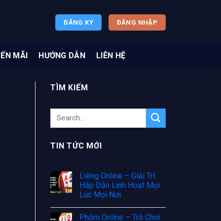
ĐĂNG KÝ
ĐĂNG NHẬP
ẾN MÃI
HƯỚNG DẪN
LIÊN HỆ
TÌM KIẾM
TIN TỨC MỚI
Liêng Online – Giải Trí
Hấp Dẫn Linh Hoạt Mọi
Lúc Mọi Nơi
Phỏm Online – Trò Chơi