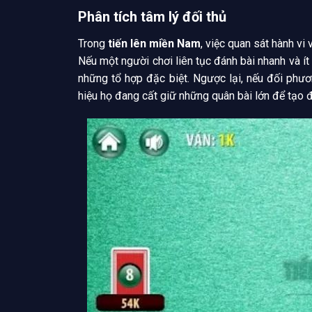
Phân tích tâm lý đối thủ
Trong
tiến lên miền Nam
, việc quan sát hành v
Nếu một người chơi liên tục đánh bài nhanh và ít
những tổ hợp đặc biệt. Ngược lại, nếu đối phương
hiệu họ đang cất giữ những quân bài lớn để tạo đ