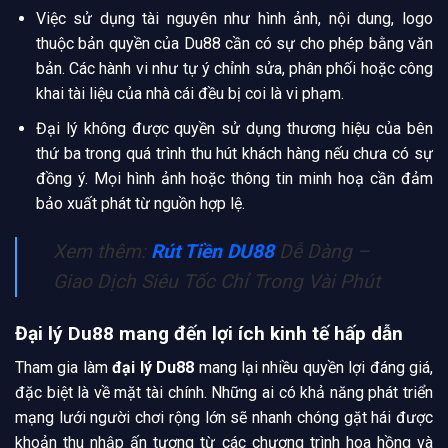
Việc sử dụng tài nguyên như hình ảnh, nội dung, logo
thuộc bản quyền của Du88 cần có sự cho phép bằng văn
bản. Các hành vi như tự ý chỉnh sửa, phân phối hoặc công
khai tài liệu của nhà cái đều bị coi là vi phạm.
Đại lý không được quyền sử dụng thương hiệu của bên
thứ ba trong quá trình thu hút khách hàng nếu chưa có sự
đồng ý. Mọi hình ảnh hoặc thông tin minh hoạ cần đảm
bảo xuất phát từ nguồn hợp lệ.
Xem thêm:
Rút Tiền DU88
Dễ Dàng –
Giao Dịch Siêu Tốc Chỉ Trong Vài Phút
Đại lý Du88 mang đến lợi ích kinh tế hấp dẫn
Tham gia làm
đại lý Du88
mang lại nhiều quyền lợi đáng giá,
đặc biệt là về mặt tài chính. Những ai có khả năng phát triển
mạng lưới người chơi rộng lớn sẽ nhanh chóng gặt hái được
khoản thu nhập ấn tượng từ các chương trình hoa hồng và