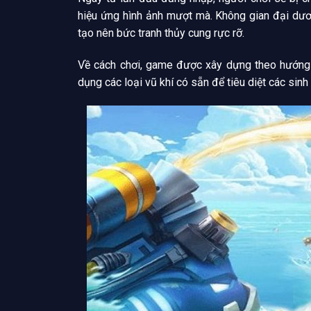
hiệu ứng hình ảnh mượt mà. Không gian đại dươn
tạo nên bức tranh thủy cung rực rỡ.
Về cách chơi, game được xây dựng theo hướng
dụng các loại vũ khí có sẵn để tiêu diệt các sinh