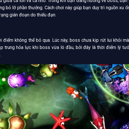
êu giữa cá lớn và cá nhỏ. Trong khi đạn đang hướng về boss, bạn 
hông bỏ lỡ phần thưởng. Cách chơi này giúp bạn duy trì nguồn xu ổn
rạng gián đoạn do thiếu đạn.
i điểm không thể bỏ qua. Lúc này, boss chưa kịp rút lui khỏi mà
p trung hỏa lực khi boss vừa ló đầu, bởi đây là thời điểm lý tư
.