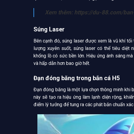
Xem thêm: https://du-88.com/ban
Súng Laser
Bên cạnh đó, súng laser được xem là vũ khí tối
lượng xuyên suốt, súng laser có thể tiêu diệt n
khổng lồ có sức bền lớn. Hiệu ứng ánh sáng mà 
và hấp dẫn hơn bao giờ hết.
Đạn đóng băng trong bắn cá H5
Đạn đóng băng là một lựa chọn thông minh khi b
này sẽ tạo ra hiệu ứng làm lạnh diện rộng, khiế
điểm lý tưởng để tung ra các phát bắn chuẩn xác v