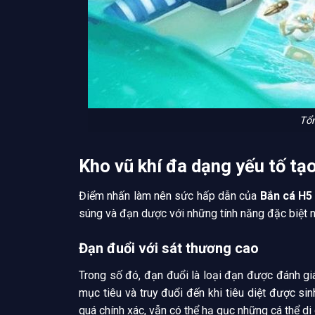
Tổn
Kho vũ khí đa dạng yếu tố tạ
Điểm nhấn làm nên sức hấp dẫn của
Bắn cá H5
súng và đạn dược với những tính năng đặc biệt nh
Đạn đuổi với sát thương cao
Trong số đó, đạn đuổi là loại đạn được đánh giá
mục tiêu và truy đuổi đến khi tiêu diệt được si
quá chính xác, vẫn có thể hạ gục những cá thể d