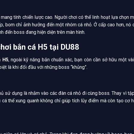
mang tính chiến lược cao. Người chơi có thể linh hoạt lựa chọn 
ấp, bom chỉ ảnh hưởng đến một nhóm cá nhỏ. Ở cấp cao hơn, nó 
h đến boss đang hiện diện trên màn hình.
chơi bắn cá H5 tại DU88
á H5
, ngoài kỹ năng bắn chuẩn xác, bạn còn cần sở hữu một vài
biệt là khi đối đầu với những boss “khủng”.
ủ sử dụng là nhắm vào các đàn cá nhỏ đi cùng boss. Thay vì tập
 cá thể xung quanh không chỉ giúp tích lũy điểm mà còn tạo cơ h