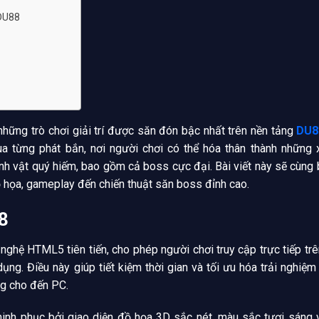
 DU88
những trò chơi giải trí được săn đón bậc nhất trên nền tảng
DU8
a từng phát bắn, nơi người chơi có thể hóa thân thành những 
sinh vật quý hiếm, bao gồm cả boss cực đại. Bài viết này sẽ cùng 
 họa, gameplay đến chiến thuật săn boss đỉnh cao.
8
nghệ HTML5 tiên tiến, cho phép người chơi truy cập trực tiếp trên
ng. Điều này giúp tiết kiệm thời gian và tối ưu hóa trải nghiệm
ảng cho đến PC.
hinh phục bởi giao diện đồ họa 3D sắc nét, màu sắc tươi sáng 