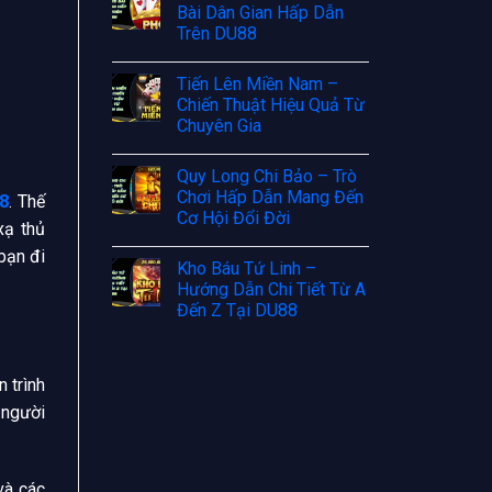
Bài Dân Gian Hấp Dẫn
Trên DU88
Tiến Lên Miền Nam –
Chiến Thuật Hiệu Quả Từ
Chuyên Gia
Quy Long Chi Bảo – Trò
Chơi Hấp Dẫn Mang Đến
8
. Thế
Cơ Hội Đổi Đời
xạ thủ
bạn đi
Kho Báu Tứ Linh –
Hướng Dẫn Chi Tiết Từ A
Đến Z Tại DU88
 trình
 người
và các