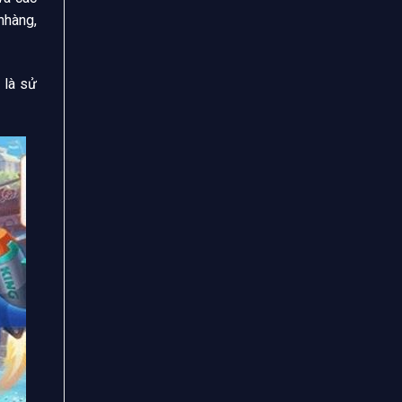
nhàng,
 là sử