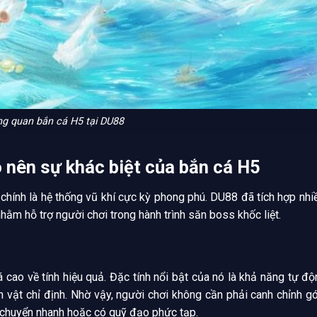
g quan bắn cá H5 tại DU88
o nên sự khác biệt của bắn cá H5
chính là hệ thống vũ khí cực kỳ phong phú. DU88 đã tích hợp nhiề
ằm hỗ trợ người chơi trong hành trình săn boss khốc liệt.
 cao về tính hiệu quả. Đặc tính nổi bật của nó là khả năng tự độ
nh vật chỉ định. Nhờ vậy, người chơi không cần phải canh chỉnh g
i chuyển nhanh hoặc có quỹ đạo phức tạp.