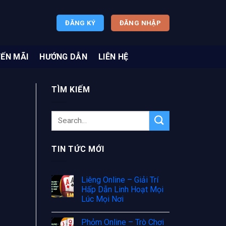
ĐĂNG KÝ
ĐĂNG NHẬP
ẾN MÃI
HƯỚNG DẪN
LIÊN HỆ
TÌM KIẾM
TIN TỨC MỚI
Liêng Online – Giải Trí
Hấp Dẫn Linh Hoạt Mọi
Lúc Mọi Nơi
Phỏm Online – Trò Chơi