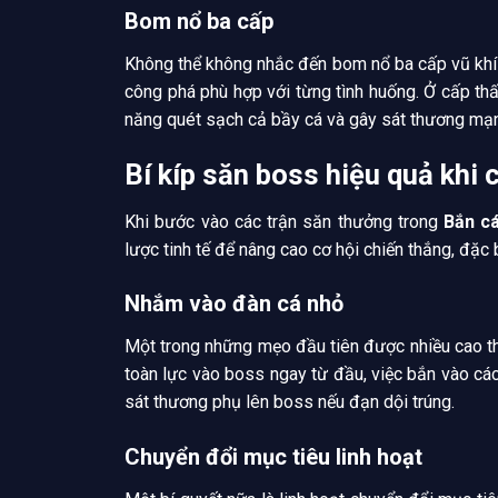
Bom nổ ba cấp
Không thể không nhắc đến bom nổ ba cấp vũ khí 
công phá phù hợp với từng tình huống. Ở cấp th
năng quét sạch cả bầy cá và gây sát thương mạn
Bí kíp săn boss hiệu quả khi 
Khi bước vào các trận săn thưởng trong
Bắn c
lược tinh tế để nâng cao cơ hội chiến thắng, đặc 
Nhắm vào đàn cá nhỏ
Một trong những mẹo đầu tiên được nhiều cao th
toàn lực vào boss ngay từ đầu, việc bắn vào các
sát thương phụ lên boss nếu đạn dội trúng.
Chuyển đổi mục tiêu linh hoạt