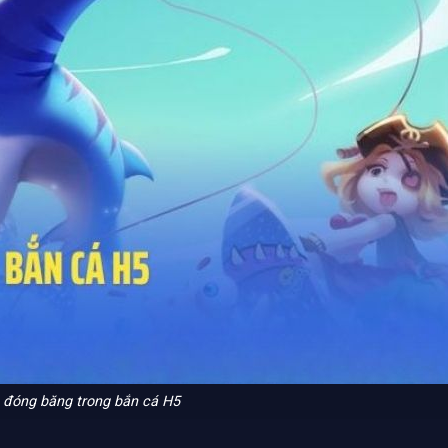
 đóng băng trong bắn cá H5