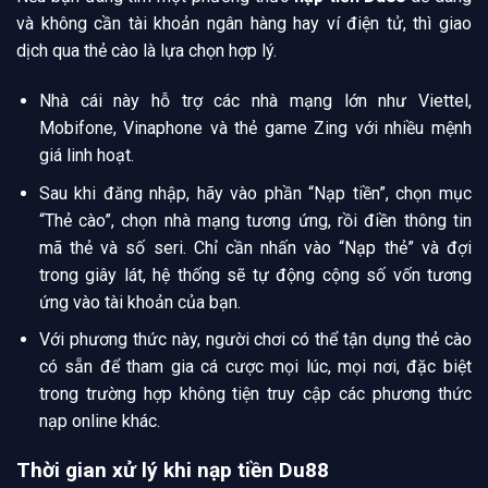
và không cần tài khoản ngân hàng hay ví điện tử, thì giao
dịch qua thẻ cào là lựa chọn hợp lý.
Nhà cái này hỗ trợ các nhà mạng lớn như Viettel,
Mobifone, Vinaphone và thẻ game Zing với nhiều mệnh
giá linh hoạt.
Sau khi đăng nhập, hãy vào phần “Nạp tiền”, chọn mục
“Thẻ cào”, chọn nhà mạng tương ứng, rồi điền thông tin
mã thẻ và số seri. Chỉ cần nhấn vào “Nạp thẻ” và đợi
trong giây lát, hệ thống sẽ tự động cộng số vốn tương
ứng vào tài khoản của bạn.
Với phương thức này, người chơi có thể tận dụng thẻ cào
có sẵn để tham gia cá cược mọi lúc, mọi nơi, đặc biệt
trong trường hợp không tiện truy cập các phương thức
nạp online khác.
Thời gian xử lý khi nạp tiền Du88