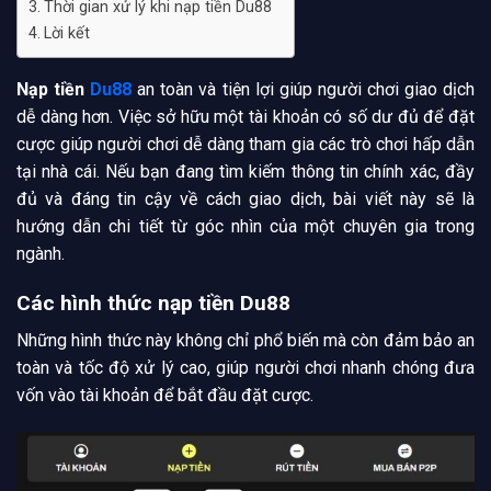
Thời gian xử lý khi nạp tiền Du88
Lời kết
Nạp tiền
Du88
an toàn và tiện lợi giúp người chơi giao dịch
dễ dàng hơn. Việc sở hữu một tài khoản có số dư đủ để đặt
cược giúp người chơi dễ dàng tham gia các trò chơi hấp dẫn
tại nhà cái. Nếu bạn đang tìm kiếm thông tin chính xác, đầy
đủ và đáng tin cậy về cách giao dịch, bài viết này sẽ là
hướng dẫn chi tiết từ góc nhìn của một chuyên gia trong
ngành.
Các hình thức nạp tiền Du88
Những hình thức này không chỉ phổ biến mà còn đảm bảo an
toàn và tốc độ xử lý cao, giúp người chơi nhanh chóng đưa
vốn vào tài khoản để bắt đầu đặt cược.