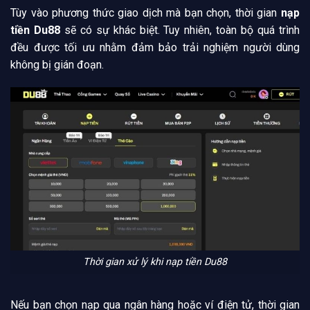
Tùy vào phương thức giao dịch mà bạn chọn, thời gian
nạp
tiền Du88
sẽ có sự khác biệt. Tuy nhiên, toàn bộ quá trình
đều được tối ưu nhằm đảm bảo trải nghiệm người dùng
không bị gián đoạn.
Thời gian xử lý khi nạp tiền Du88
Nếu bạn chọn nạp qua ngân hàng hoặc ví điện tử, thời gian