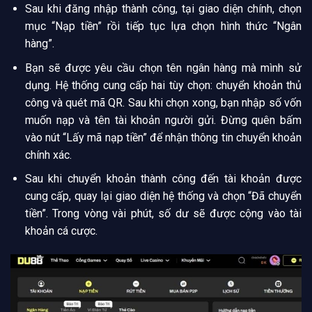
Sau khi đăng nhập thành công, tại giao diện chính, chọn
mục “Nạp tiền” rồi tiếp tục lựa chọn hình thức “Ngân
hàng”.
Bạn sẽ được yêu cầu chọn tên ngân hàng mà mình sử
dụng. Hệ thống cung cấp hai tùy chọn: chuyển khoản thủ
công và quét mã QR. Sau khi chọn xong, bạn nhập số vốn
muốn nạp và tên tài khoản người gửi. Đừng quên bấm
vào nút “Lấy mã nạp tiền” để nhận thông tin chuyển khoản
chính xác.
Sau khi chuyển khoản thành công đến tài khoản được
cung cấp, quay lại giao diện hệ thống và chọn “Đã chuyển
tiền”. Trong vòng vài phút, số dư sẽ được cộng vào tài
khoản cá cược.