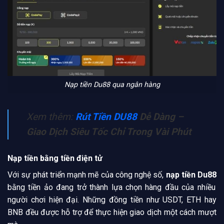
Nạp tiền Du88 qua ngân hàng
Xem thêm:
Rút Tiền DU88
Dễ Dàng –
Giao Dịch Siêu Tốc Chỉ Trong Vài Phút
Nạp tiền bằng tiền điện tử
Với sự phát triển mạnh mẽ của công nghệ số,
nạp tiền Du88
bằng tiền ảo đang trở thành lựa chọn hàng đầu của nhiều
người chơi hiện đại. Những đồng tiền như USDT, ETH hay
BNB đều được hỗ trợ để thực hiện giao dịch một cách mượt